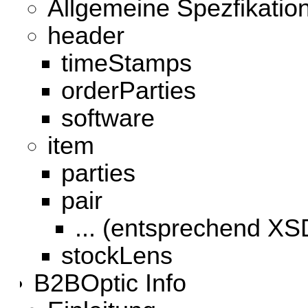
Allgemeine Spezfikatio
header
timeStamps
orderParties
software
item
parties
pair
... (entsprechend XS
stockLens
B2BOptic Info