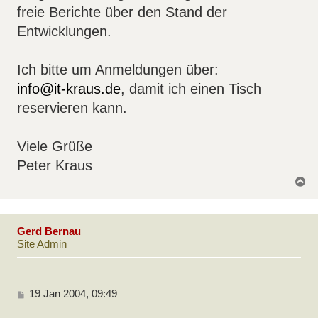
freie Berichte über den Stand der
Entwicklungen.
Ich bitte um Anmeldungen über:
info@it-kraus.de
, damit ich einen Tisch
reservieren kann.
Viele Grüße
Peter Kraus
N
a
c
h
o
b
Gerd Bernau
e
Site Admin
n
B
19 Jan 2004, 09:49
e