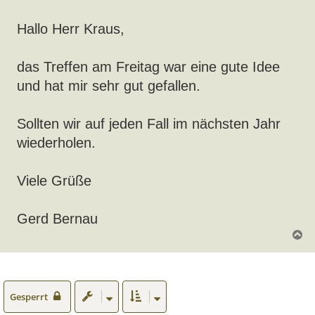
i
t
r
Hallo Herr Kraus,
a
g
das Treffen am Freitag war eine gute Idee
und hat mir sehr gut gefallen.
Sollten wir auf jeden Fall im nächsten Jahr
wiederholen.
Viele Grüße
Gerd Bernau
N
a
c
h
o
b
e
Gesperrt
n