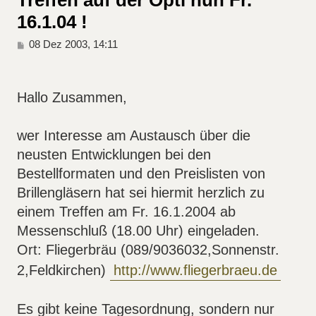
16.1.04 !
B
08 Dez 2003, 14:11
e
i
t
r
Hallo Zusammen,
a
g
wer Interesse am Austausch über die
neusten Entwicklungen bei den
Bestellformaten und den Preislisten von
Brillengläsern hat sei hiermit herzlich zu
einem Treffen am Fr. 16.1.2004 ab
Messenschluß (18.00 Uhr) eingeladen.
Ort: Fliegerbräu (089/9036032,Sonnenstr.
2,Feldkirchen)
http://www.fliegerbraeu.de
Es gibt keine Tagesordnung, sondern nur