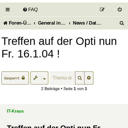
FAQ
S
Foren-Übersicht
General information about the forum - Allgemeines zum Forum
News / Dates (Aktuelles / Termine)
u
Treffen auf der Opti nun
c
Fr. 16.1.04 !
h
e
Suche
Erweiterte Suche
Gesperrt
2 Beiträge • Seite
1
von
1
IT-Kraus
Treffen auf der Opti nun Fr.