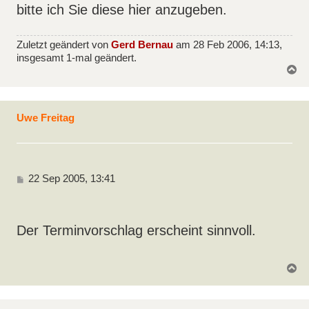
bitte ich Sie diese hier anzugeben.
Zuletzt geändert von
Gerd Bernau
am 28 Feb 2006, 14:13,
insgesamt 1-mal geändert.
N
a
c
h
o
Uwe Freitag
b
e
n
B
22 Sep 2005, 13:41
e
i
t
r
Der Terminvorschlag erscheint sinnvoll.
a
g
N
a
c
h
o