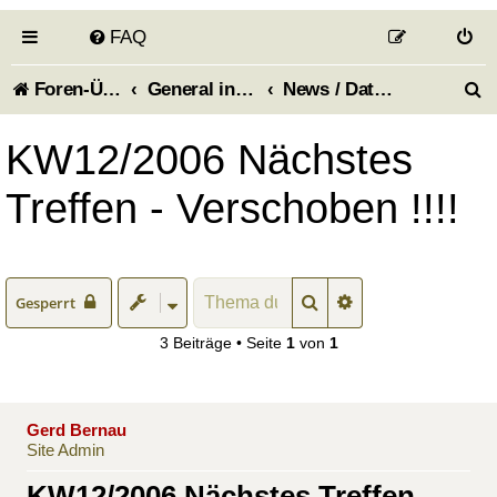
FAQ
S
Foren-Übersicht
General information about the forum - Allgemeines zum Forum
News / Dates (Aktuelles / Termine)
u
KW12/2006 Nächstes
c
Treffen - Verschoben !!!!
h
e
Suche
Erweiterte Suche
Gesperrt
3 Beiträge • Seite
1
von
1
Gerd Bernau
Site Admin
KW12/2006 Nächstes Treffen -