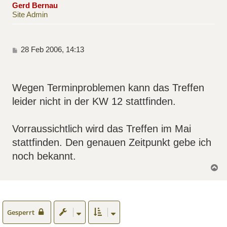
Gerd Bernau
b
e
Site Admin
n
B
28 Feb 2006, 14:13
e
i
t
r
Wegen Terminproblemen kann das Treffen
a
leider nicht in der KW 12 stattfinden.
g
Vorraussichtlich wird das Treffen im Mai
stattfinden. Den genauen Zeitpunkt gebe ich
noch bekannt.
N
a
c
h
o
b
e
Gesperrt
n