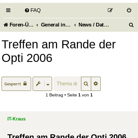
FAQ
S
Foren-Übersicht
General information about the forum - Allgemeines zum Forum
News / Dates (Aktuelles / Termine)
u
Treffen am Rande der
c
Opti 2006
h
e
Suche
Erweiterte Suche
Gesperrt
1 Beitrag • Seite
1
von
1
IT-Kraus
Treffen am Rande der Opti 2006