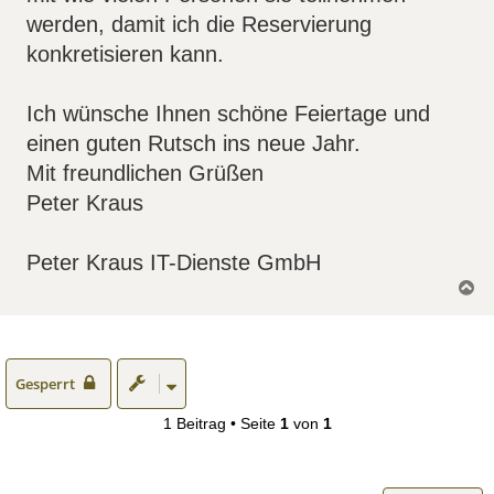
werden, damit ich die Reservierung
konkretisieren kann.
Ich wünsche Ihnen schöne Feiertage und
einen guten Rutsch ins neue Jahr.
Mit freundlichen Grüßen
Peter Kraus
Peter Kraus IT-Dienste GmbH
N
a
c
h
o
b
e
Gesperrt
n
1 Beitrag • Seite
1
von
1