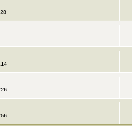
:28
:14
:26
:56