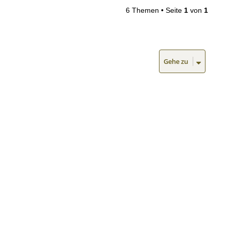
6 Themen • Seite
1
von
1
Gehe zu
Alle Cookies löschen
Alle Zeiten sind
UTC+01:00