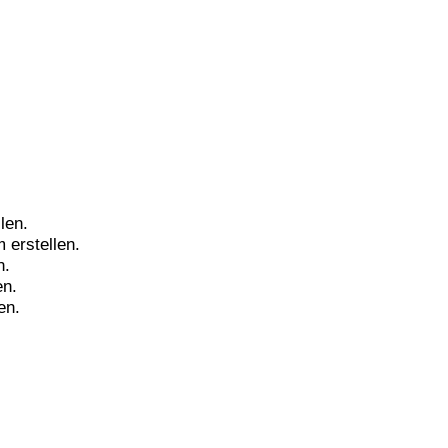
len.
erstellen.
n.
en.
en.