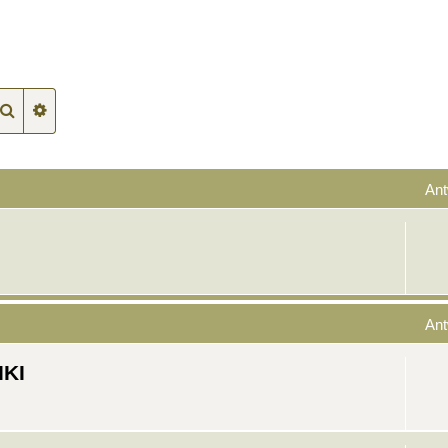
Suche
Erweiterte Suche
Ant
Ant
IKI