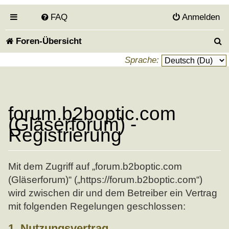
FAQ
Anmelden
S
Foren-Übersicht
u
Sprache:
c
h
forum.b2boptic.com
e
(Gläserforum) -
Registrierung
Mit dem Zugriff auf „forum.b2boptic.com
(Gläserforum)“ („https://forum.b2boptic.com“)
wird zwischen dir und dem Betreiber ein Vertrag
mit folgenden Regelungen geschlossen:
1. Nutzungsvertrag