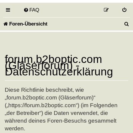
FAQ
S
Foren-Übersicht
u
c
h
forum.b2boptic.com
(Gläserforum) -
e
Datenschutzerklärung
Diese Richtlinie beschreibt, wie
„forum.b2boptic.com (Gläserforum)“
(„https://forum.b2boptic.com“) (im Folgenden
„der Betreiber“) die Daten verwendet, die
während deines Foren-Besuchs gesammelt
werden.