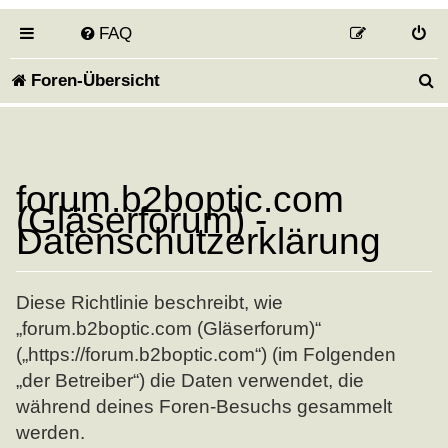
FAQ
S
Foren-Übersicht
u
c
h
forum.b2boptic.com
(Gläserforum) -
e
Datenschutzerklärung
Diese Richtlinie beschreibt, wie
„forum.b2boptic.com (Gläserforum)“
(„https://forum.b2boptic.com“) (im Folgenden
„der Betreiber“) die Daten verwendet, die
während deines Foren-Besuchs gesammelt
werden.