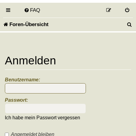
FAQ
S
Foren-Übersicht
u
c
h
Anmelden
e
Benutzername:
Passwort:
Ich habe mein Passwort vergessen
Angemeldet bleiben