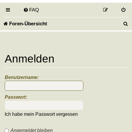
FAQ
S
Foren-Übersicht
u
c
h
Anmelden
e
Benutzername:
Passwort:
Ich habe mein Passwort vergessen
Angemeldet bleiben