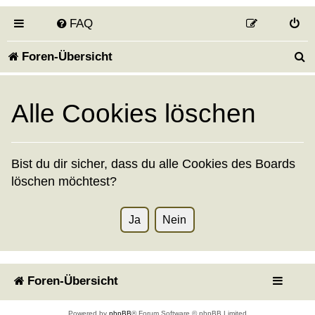
FAQ
S
Foren-Übersicht
u
Alle Cookies löschen
c
h
e
Bist du dir sicher, dass du alle Cookies des Boards
löschen möchtest?
Foren-Übersicht
Powered by
phpBB
® Forum Software © phpBB Limited