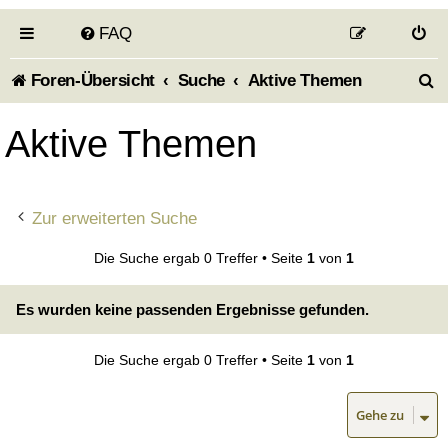
FAQ
S
Foren-Übersicht
Suche
Aktive Themen
u
Aktive Themen
c
h
Zur erweiterten Suche
e
Die Suche ergab 0 Treffer • Seite
1
von
1
Es wurden keine passenden Ergebnisse gefunden.
Die Suche ergab 0 Treffer • Seite
1
von
1
Gehe zu