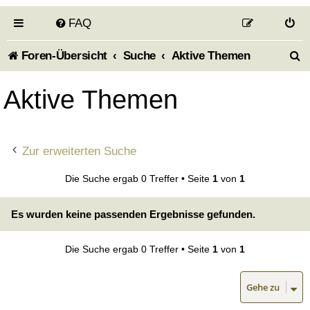
FAQ
S
Foren-Übersicht
Suche
Aktive Themen
u
Aktive Themen
c
h
Zur erweiterten Suche
e
Die Suche ergab 0 Treffer • Seite
1
von
1
Es wurden keine passenden Ergebnisse gefunden.
Die Suche ergab 0 Treffer • Seite
1
von
1
Gehe zu