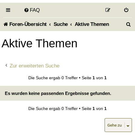
FAQ
S
Foren-Übersicht
Suche
Aktive Themen
u
Aktive Themen
c
h
Zur erweiterten Suche
e
Die Suche ergab 0 Treffer • Seite
1
von
1
Es wurden keine passenden Ergebnisse gefunden.
Die Suche ergab 0 Treffer • Seite
1
von
1
Gehe zu