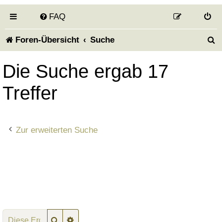
FAQ
S
Foren-Übersicht
Suche
u
Die Suche ergab 17
c
Treffer
h
e
Zur erweiterten Suche
Suche
Erweiterte Suche