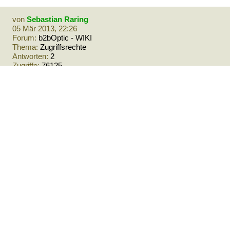
von
Sebastian Raring
05 Mär 2013, 22:26
Forum:
b2bOptic - WIKI
Thema:
Zugriffsrechte
Antworten:
2
Zugriffe:
76125
Zugriffsrechte
Grundsätzlich sollte jeder Lesen können,
auch wenn er nicht angemeldet ist. Wie wir
beim letzten Treffen gesagt haben, ist es
sicher sinnvoll, daß jeder angemeldete
Benutzer Seiten vervollständigen und
ergänzen kann. Es sollte allerdings nachher
erkennbar sein, was verabschiedete
Änderungen und was ...
Rufe den Beitrag auf