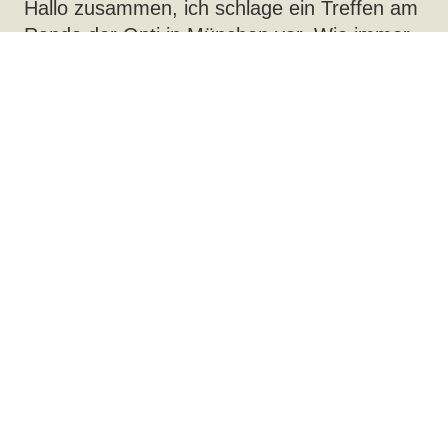
Hallo zusammen, ich schlage ein Treffen am
Rande der Opti in München vor. Wie immer
für alle interessierten Softwarelieferanten,
Brillenglaslieferanten und
Werkstattmaschinenlieferanten der
augenoptischen Branche. Als Zeitpunkt
würde ich den Freitag Abend, 11.01.08 ab
19:00h im Fliegerbräu (http://w...
Rufe den Beitrag auf
von
Uwe Freitag
31 Okt 2006, 16:29
Forum:
News / Dates (Aktuelles / Termine)
Thema:
Treffen auf der OPTI 2007 - 26.01.2007
Antworten:
4
Zugriffe:
99915