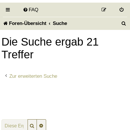
FAQ
S
Foren-Übersicht
Suche
u
Die Suche ergab 21
c
Treffer
h
e
Zur erweiterten Suche
Suche
Erweiterte Suche