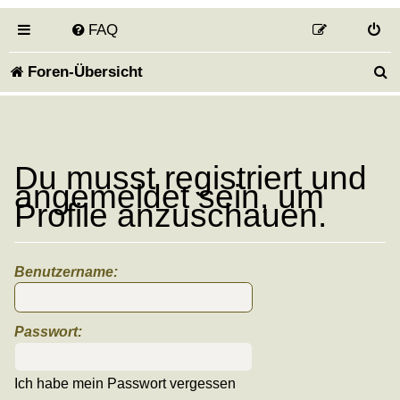
FAQ
S
Foren-Übersicht
u
c
h
Du musst registriert und
angemeldet sein, um
e
Profile anzuschauen.
Benutzername:
Passwort:
Ich habe mein Passwort vergessen