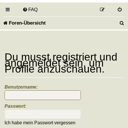
FAQ
S
Foren-Übersicht
u
c
h
Du musst registriert und
angemeldet sein, um
e
Profile anzuschauen.
Benutzername:
Passwort:
Ich habe mein Passwort vergessen