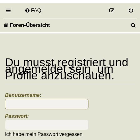
FAQ
S
Foren-Übersicht
u
c
h
Du musst registriert und
angemeldet sein, um
e
Profile anzuschauen.
Benutzername:
Passwort:
Ich habe mein Passwort vergessen