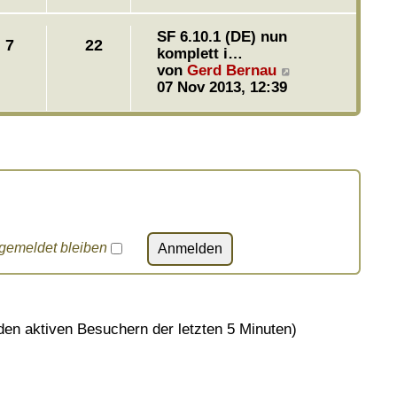
e
i
s
t
SF 6.10.1 (DE) nun
t
7
22
r
komplett i…
e
a
N
von
Gerd Bernau
r
g
e
07 Nov 2013, 12:39
B
u
e
e
i
s
t
t
r
e
a
r
g
B
e
i
gemeldet bleiben
t
r
a
g
 den aktiven Besuchern der letzten 5 Minuten)