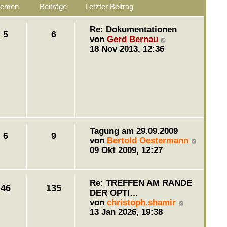
hemen
Beiträge
Letzter Beitrag
Re: Dokumentationen
5
6
N
von
Gerd Bernau
e
18 Nov 2013, 12:36
u
e
s
t
e
r
B
e
Tagung am 29.09.2009
i
6
9
N
von
Bertold Oestermann
t
e
09 Okt 2009, 12:27
r
u
a
e
g
s
Re: TREFFEN AM RANDE
46
135
t
DER OPTI…
e
N
von
christoph.shamir
r
e
13 Jan 2026, 19:38
B
u
e